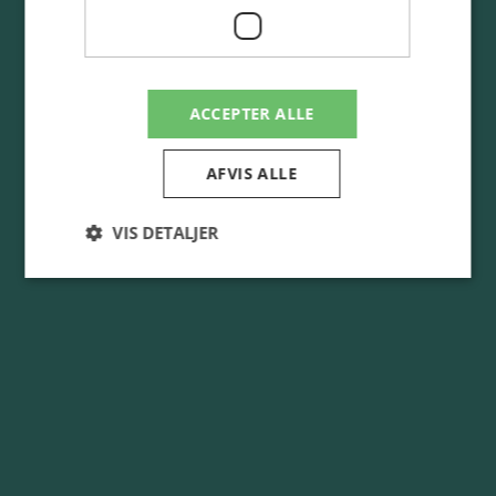
ACCEPTER ALLE
AFVIS ALLE
VIS DETALJER
Absolut nødvendige
Ydeevne
Målretning
Funktionalitet
Absolut nødvendige cookies muliggør
hjemmesidens grundlæggende funktionalitet såsom
brugerlogin og kontoadministration. Hjemmesiden
kan ikke bruges korrekt uden de absolut
nødvendige cookies.