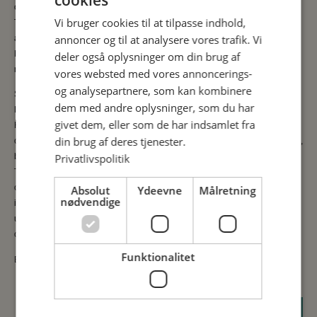
og 10 m til kip.
Vi bruger cookies til at tilpasse indhold,
Tidligere stald med støbt loft, opført i røde mursten og ståltag fra 2021,
annoncer og til at analysere vores trafik. Vi
anvendes til opbevaring og fyrrum.
Maskinhus fra 1998 på 512 m2 med eternittag, dobbeltgarage og
deler også oplysninger om din brug af
maskinhus med delvis støbt bund.
vores websted med vores annoncerings-
og analysepartnere, som kan kombinere
Stuehus:
dem med andre oplysninger, som du har
Dejligt stuehus med dejlig parklignende have med sø og mindre skov.
givet dem, eller som de har indsamlet fra
Huset opført i hvidpudsede vægge
din brug af deres tjenester.
og eternittag og indrettet med baggang med adgang til bryggers, vaskerum,
Privatlivspolitik
badeværelse og 2 værelser.
Tværgående køkkenalrum og tværgående opholdsstue samt opholdsstue
og havestue. Østenden er
Absolut
Ydeevne
Målretning
nødvendige
indrettet med forgang, badeværelse og værelse og soveværelse. 1 sal er
udnyttet til 2 værelser stor stue
og uudnyttet rum.
Funktionalitet
En dejlig ejendom med flotte bygninger, sjælden allé og godt samlet areal.
‹
›