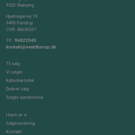
ses
9520 Skørping
PHPSESSID
Session
Coo
PHP.net
app
evald-
Hjulmagervej 19
på 
borup.dk
er 
9490 Pandrup
ide
CVR: 40656537
til
bru
Det
Tlf.:
96822040
til
kontakt@evaldborup.dk
og 
kan
web
eks
Til salg
ved
log
Vi søger
mel
Køberkartotek
CookieScriptConsent
4 uger 2
Den
CookieScript
dage
Coo
evald-
Diskret salg
tje
borup.dk
be
Solgte ejendomme
præ
coo
nød
Coo
Hvem er vi
coo
kor
Salgsvurdering
Kontakt