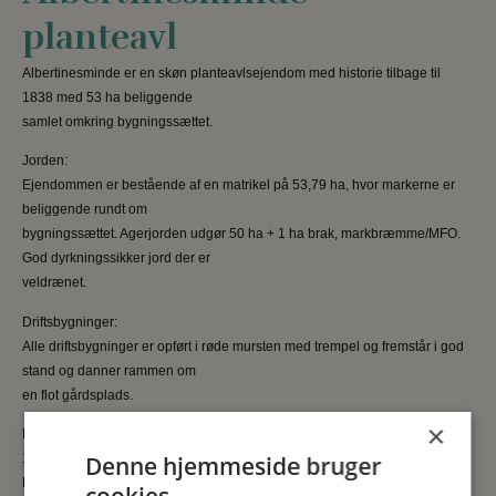
planteavl
Albertinesminde er en skøn planteavlsejendom med historie tilbage til
1838 med 53 ha beliggende
samlet omkring bygningssættet.
Jorden:
Ejendommen er bestående af en matrikel på 53,79 ha, hvor markerne er
beliggende rundt om
bygningssættet. Agerjorden udgør 50 ha + 1 ha brak, markbræmme/MFO.
God dyrkningssikker jord der er
veldrænet.
Driftsbygninger:
Alle driftsbygninger er opført i røde mursten med trempel og fremstår i god
stand og danner rammen om
en flot gårdsplads.
×
Maskinhus fra 1978 på 595 m2 med stålspær, støbt gulv og støbte sider i
Denne hjemmeside bruger
1,2 m højde.
Lade fra 1938 med træspær, støbt gulv og ståltag fra 2021, 5 m høje sider
cookies